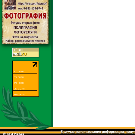
В случае использования информации, получе
© И.И.Ивлев