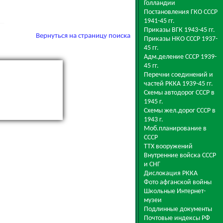
Голландии
Постановления ГКО СССР
1941-45 гг.
Приказы ВГК 1943-45 гг.
Вернуться на страницу поиска
Приказы НКО СССР 1937-
45 гг.
Адм.деление СССР 1939-
45 гг.
Перечни соединений и
частей РККА 1939-45 гг.
Схемы автодорог СССР в
1945 г.
Схемы жел.дорог СССР в
1943 г.
Моб.планирование в
СССР
ТТХ вооружений
Внутренние войска СССР
и СНГ
Дислокация РККА
Фото афганской войны
Школьные Интернет-
музеи
Подлинные документы
Почтовые индексы РФ