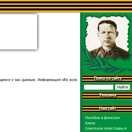
Поиск по сайту
щиеся у нас данные. Информация обо всех
Реклама
Наш сайт
Погибли в финском
плену
Советское поле Славы в