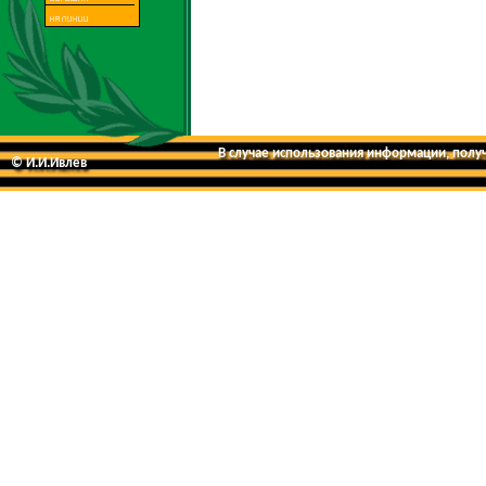
В случае использования информации, получе
© И.И.Ивлев