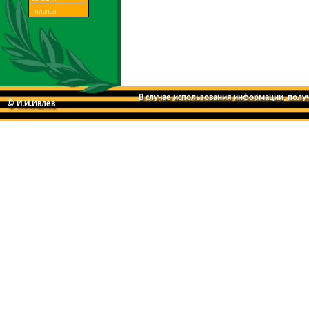
В случае использования информации, получе
© И.И.Ивлев