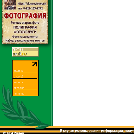
В случае использования информации, получе
© И.И.Ивлев