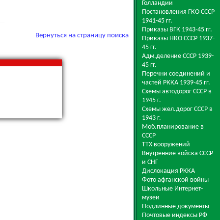
Голландии
Постановления ГКО СССР
1941-45 гг.
Приказы ВГК 1943-45 гг.
Вернуться на страницу поиска
Приказы НКО СССР 1937-
45 гг.
Адм.деление СССР 1939-
45 гг.
Перечни соединений и
частей РККА 1939-45 гг.
Схемы автодорог СССР в
1945 г.
Схемы жел.дорог СССР в
1943 г.
Моб.планирование в
СССР
ТТХ вооружений
Внутренние войска СССР
и СНГ
Дислокация РККА
Фото афганской войны
Школьные Интернет-
музеи
Подлинные документы
Почтовые индексы РФ