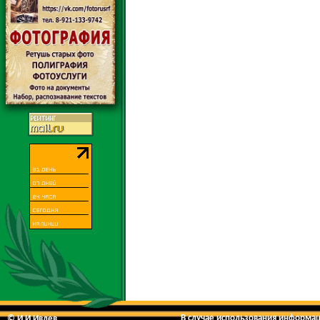
В случае использования информаци
© И.И.Ивлев