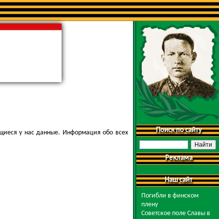
Поиск по сайту
щиеся у нас данные. Информация обо всех
Реклама
Наш сайт
Погибли в финском
плену
Советское поле Славы в