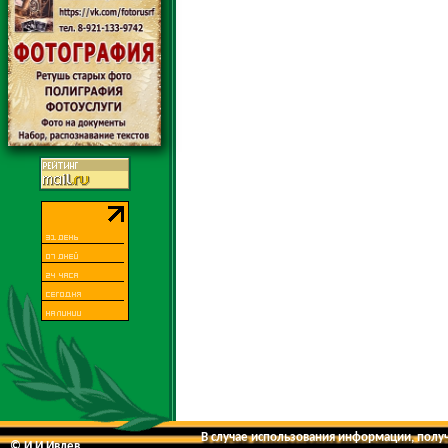
В случае использования информации, получе
© И.И.Ивлев