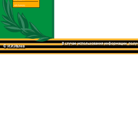
В случае использования информации, получе
© И.И.Ивлев