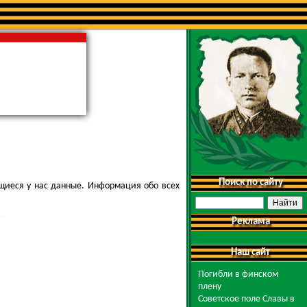
Поиск по сайту
щиеся у нас данные. Информация обо всех
Реклама
Наш сайт
Погибли в финском
плену
Советское поле Славы в