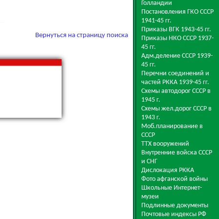
Голландии
Постановления ГКО СССР
1941-45 гг.
Приказы ВГК 1943-45 гг.
Вернуться на страницу поиска
Приказы НКО СССР 1937-
45 гг.
Адм.деление СССР 1939-
45 гг.
Перечни соединений и
частей РККА 1939-45 гг.
Схемы автодорог СССР в
1945 г.
Схемы жел.дорог СССР в
1943 г.
Моб.планирование в
СССР
ТТХ вооружений
Внутренние войска СССР
и СНГ
Дислокация РККА
Фото афганской войны
Школьные Интернет-
музеи
Подлинные документы
Почтовые индексы РФ