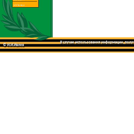
В случае использования информации, получе
© И.И.Ивлев