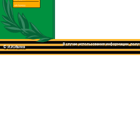
В случае использования информации, получе
© И.И.Ивлев