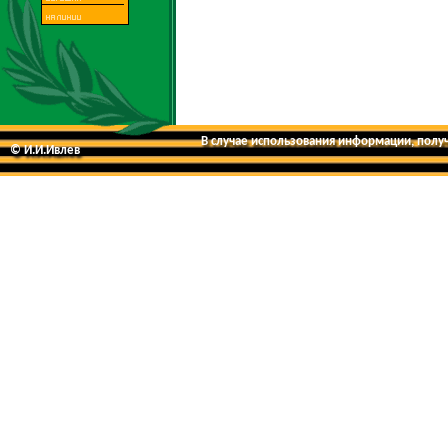
В случае использования информации, получе
© И.И.Ивлев