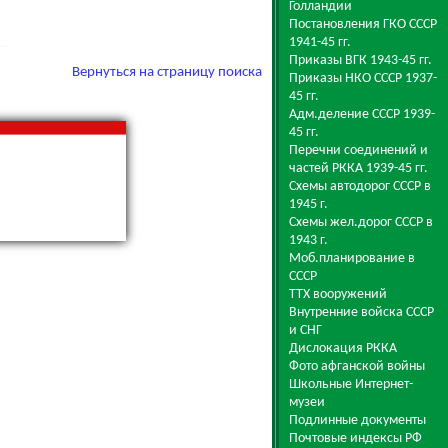
Голландии
Постановления ГКО СССР
1941-45 гг.
Приказы ВГК 1943-45 гг.
Вернуться на страницу поиска
Приказы НКО СССР 1937-
45 гг.
Адм.деление СССР 1939-
45 гг.
Перечни соединений и
частей РККА 1939-45 гг.
Схемы автодорог СССР в
1945 г.
Схемы жел.дорог СССР в
1943 г.
Моб.планирование в
СССР
ТТХ вооружений
Внутренние войска СССР
и СНГ
Дислокация РККА
Фото афганской войны
Школьные Интернет-
музеи
Подлинные документы
Почтовые индексы РФ