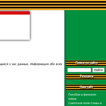
Поиск по сайту
щиеся у нас данные. Информация обо всех
Реклама
Наш сайт
Погибли в финском
плену
Советское поле Славы в