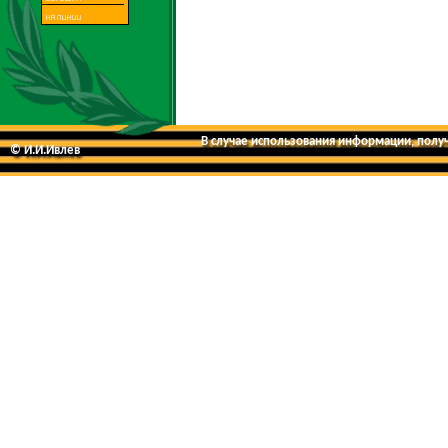
В случае использования информации, получе
© И.И.Ивлев