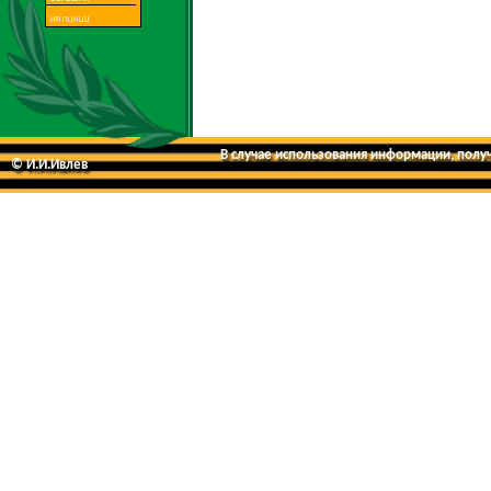
В случае использования информации, получе
© И.И.Ивлев