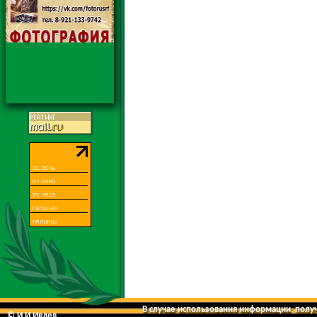
В случае использования информации, получе
© И.И.Ивлев