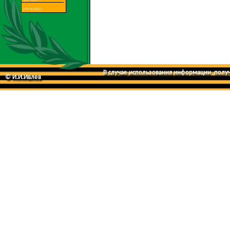
В случае использования информации, получе
© И.И.Ивлев