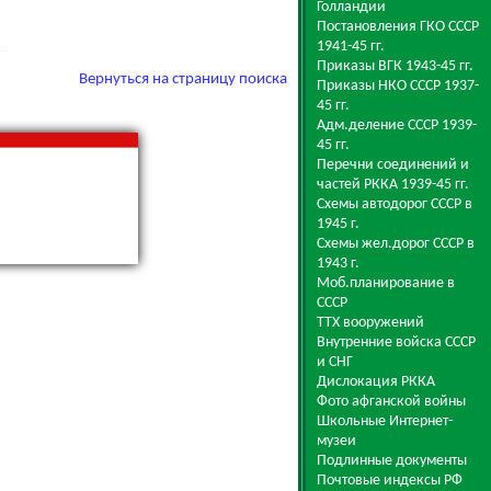
Голландии
Постановления ГКО СССР
1941-45 гг.
Приказы ВГК 1943-45 гг.
Вернуться на страницу поиска
Приказы НКО СССР 1937-
45 гг.
Адм.деление СССР 1939-
45 гг.
Перечни соединений и
частей РККА 1939-45 гг.
Схемы автодорог СССР в
1945 г.
Схемы жел.дорог СССР в
1943 г.
Моб.планирование в
СССР
ТТХ вооружений
Внутренние войска СССР
и СНГ
Дислокация РККА
Фото афганской войны
Школьные Интернет-
музеи
Подлинные документы
Почтовые индексы РФ