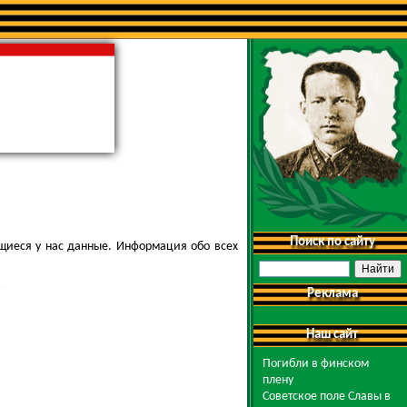
Поиск по сайту
щиеся у нас данные. Информация обо всех
Реклама
Наш сайт
Погибли в финском
плену
Советское поле Славы в