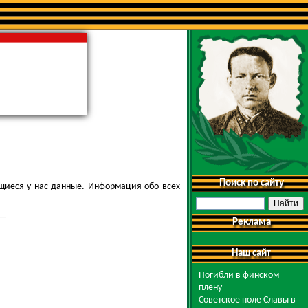
Поиск по сайту
щиеся у нас данные. Информация обо всех
Реклама
Наш сайт
Погибли в финском
плену
Советское поле Славы в