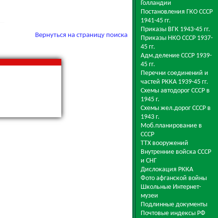
Голландии
Постановления ГКО СССР
1941-45 гг.
Приказы ВГК 1943-45 гг.
Вернуться на страницу поиска
Приказы НКО СССР 1937-
45 гг.
Адм.деление СССР 1939-
45 гг.
Перечни соединений и
частей РККА 1939-45 гг.
Схемы автодорог СССР в
1945 г.
Схемы жел.дорог СССР в
1943 г.
Моб.планирование в
СССР
ТТХ вооружений
Внутренние войска СССР
и СНГ
Дислокация РККА
Фото афганской войны
Школьные Интернет-
музеи
Подлинные документы
Почтовые индексы РФ