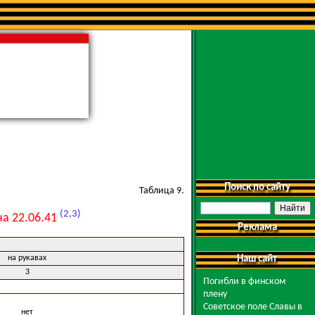
Поиск по сайту
Таблица 9.
(2,3)
а 22.06.41
Реклама
на рукавах
Наш сайт
3
Погибли в финском
плену
Советское поле Славы в
нет