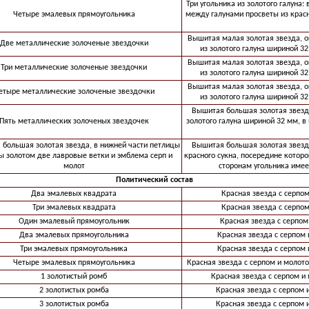
Три угольника из золотого галуна:
Четыре эмалевых прямоугольника
между галунами просветы из красн
Вышитая малая золотая звезда, о
Две металлические золоченые звездочки
из золотого галуна шириной 32
Вышитая малая золотая звезда, о
Три металлические золоченые звездочки
из золотого галуна шириной 32
Вышитая малая золотая звезда, о
етыре металлические золоченые звездочки
из золотого галуна шириной 32
Вышитая большая золотая звезд
Пять металлических золоченых звездочек
золотого галуна шириной 32 мм, в 
большая золотая звезда, в нижней части петлицы
Вышитая большая золотая звезд
 золотом две лавровые ветки и эмблема серп и
красного сукна, посередине котор
молот
сторонам угольника имее
Политический состав
Два эмалевых квадрата
Красная звезда с серпом
Три эмалевых квадрата
Красная звезда с серпом
Один эмалевый прямоугольник
Красная звезда с серпом
Два эмалевых прямоугольника
Красная звезда с серпом 
Три эмалевых прямоугольника
Красная звезда с серпом 
Четыре эмалевых прямоугольника
Красная звезда с серпом и молото
1 золотистый ромб
Красная звезда с серпом и
2 золотистых ромба
Красная звезда с серпом 
3 золотистых ромба
Красная звезда с серпом 