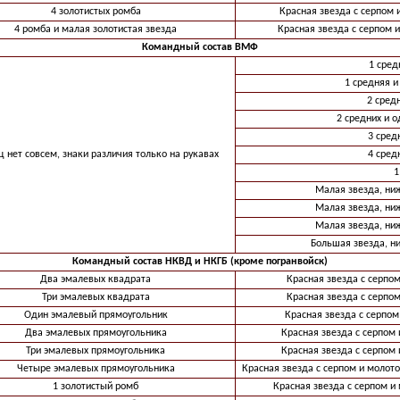
4 золотистых ромба
Красная звезда с серпом 
4 ромба и малая золотистая звезда
Красная звезда с серпом 
Командный состав ВМФ
1 сред
1 средняя и
2 сред
2 средних и 
3 сред
ц нет совсем, знаки различия только на рукавах
4 сред
1
Малая звезда, ни
Малая звезда, ни
Малая звезда, ни
Большая звезда, н
Командный состав НКВД и НКГБ (кроме погранвойск)
Два эмалевых квадрата
Красная звезда с серпом
Три эмалевых квадрата
Красная звезда с серпом
Один эмалевый прямоугольник
Красная звезда с серпом
Два эмалевых прямоугольника
Красная звезда с серпом 
Три эмалевых прямоугольника
Красная звезда с серпом 
Четыре эмалевых прямоугольника
Красная звезда с серпом и молото
1 золотистый ромб
Красная звезда с серпом и