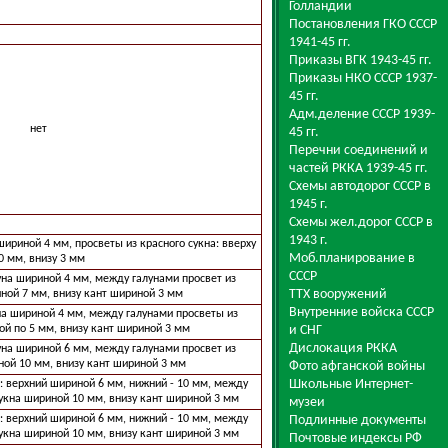
Голландии
Постановления ГКО СССР
1941-45 гг.
Приказы ВГК 1943-45 гг.
Приказы НКО СССР 1937-
45 гг.
Адм.деление СССР 1939-
нет
45 гг.
Перечни соединений и
частей РККА 1939-45 гг.
Схемы автодорог СССР в
1945 г.
Схемы жел.дорог СССР в
1943 г.
шириной 4 мм, просветы из красного сукна: вверху
Моб.планирование в
0 мм, внизу 3 мм
СССР
луна шириной 4 мм, между галунами просвет из
ТТХ вооружений
ной 7 мм, внизу кант шириной 3 мм
Внутренние войска СССР
уна шириной 4 мм, между галунами просветы из
ой по 5 мм, внизу кант шириной 3 мм
и СНГ
Дислокация РККА
луна шириной 6 мм, между галунами просвет из
ной 10 мм, внизу кант шириной 3 мм
Фото афганской войны
Школьные Интернет-
а: верхний шириной 6 мм, нижний - 10 мм, между
сукна шириной 10 мм, внизу кант шириной 3 мм
музеи
а: верхний шириной 6 мм, нижний - 10 мм, между
Подлинные документы
сукна шириной 10 мм, внизу кант шириной 3 мм
Почтовые индексы РФ