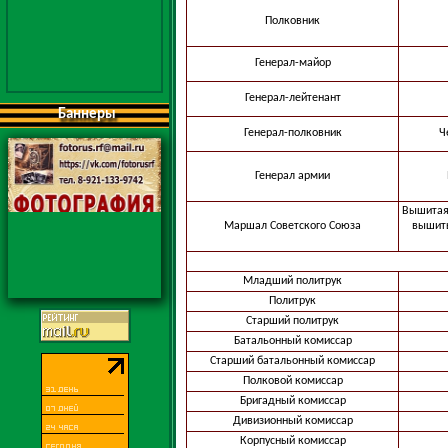
Полковник
Генерал-майор
Генерал-лейтенант
Баннеры
Генерал-полковник
Ч
Генерал армии
Вышитая 
Маршал Советского Союза
вышиты
Младший политрук
Политрук
Старший политрук
Батальонный комиссар
Старший батальонный комиссар
Полковой комиссар
Бригадный комиссар
Дивизионный комиссар
Корпусный комиссар