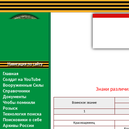
Навигация по сайту
Главная
Солдат на YouTube
Вооруженные Силы
Знаки различи
Справочники
Документы
Чтобы помнили
Воинское звание
Розыск
1
Технология поиска
Поисковики о себе
Красноармеец
Архивы России
Кр