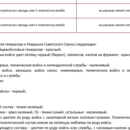
 золотистых звезды или 3 золотистых ромба
на рукавах ничего не
 золотистых звезды или 4 золотистых ромба
на рукавах ничего не
 для генералов и Маршала Советского Союза следующие:
бщевойсковых генералов - красный.
ых войск цвет петлиц черный (бархат), лампасов, кантов на фуражке - крас
ерных, технических войск и интендантской службы - малиновый.
х войск, авиации, войск связи, инженерных, технических войск и 
ск и службы.
ие:
ойска - черный;
 состав - темно-зеленый;
ки - ярко-зеленый, ГБ - темно-синий, остальные - малиновый.
и цветом по роду войск с окантовкой витым золотым галуном. Политичес
политический состав имели на петлицах эмблемы по роду войск.
ующего состава - цветом по роду войск или службы, с суконным кантом 