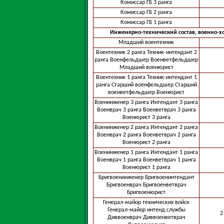
Комиссар ГБ 3 ранга
Комиссар ГБ 2 ранга
Комиссар ГБ 1 ранга
Инженерно-технический состав, военно-х
Младший воентехник
Воентехник 2 ранга Техник-интендант 2
ранга Военфельдшер Военветфельдшер
Младший военюрист
Воентехник 1 ранга Техник-интендант 1
ранга Старший военфельдшер Старший
военветфельдшер Военюрист
Военинженер 3 ранга Интендант 3 ранга
Военврач 3 ранга Военветврач 3 ранга
Военюрист 3 ранга
Военинженер 2 ранга Интендант 2 ранга
Военврач 2 ранга Военветврач 2 ранга
Военюрист 2 ранга
Военинженер 1 ранга Интендант 1 ранга
Военврач 1 ранга Военветврач 1 ранга
Военюрист 1 ранга
Бригвоенинженер Бригвоенинтендант
Бригвоенврач Бригвоенветврач
Бригвоенюрист
Генерал-майор технических войск
Генерал-майор интенд.службы
2
Диввоенврач Диввоенветврач