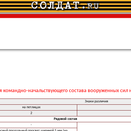
я командно-начальствующего состава вооруженных сил н
Знаки различия
на петлицах
2
Рядовой состав
-
асный продольный просвет шириной 5 мм (на