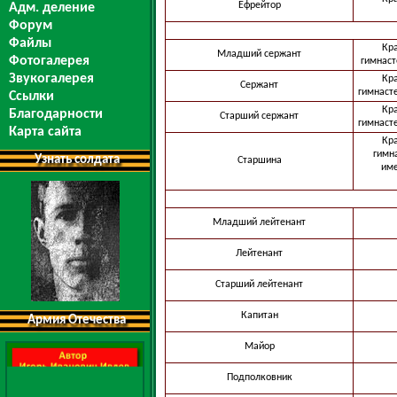
Ефрейтор
Адм. деление
Форум
Файлы
Кр
Младший сержант
Фотогалерея
гимнаст
Звукогалерея
Кр
Сержант
гимнасте
Ссылки
Кр
Благодарности
Старший сержант
гимнасте
Карта сайта
Кр
гимна
Узнать солдата
Старшина
име
Младший лейтенант
Лейтенант
Старший лейтенант
Капитан
Армия Отечества
Майор
Подполковник