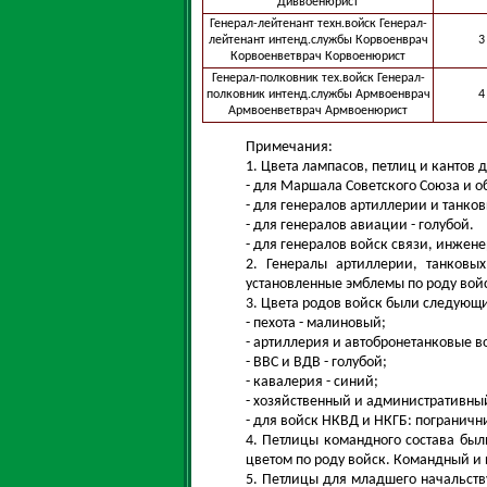
Диввоенюрист
Генерал-лейтенант техн.войск Генерал-
лейтенант интенд.службы Корвоенврач
3
Корвоенветврач Корвоенюрист
Генерал-полковник тех.войск Генерал-
полковник интенд.службы Армвоенврач
4
Армвоенветврач Армвоенюрист
Примечания:
1. Цвета лампасов, петлиц и кантов
- для Маршала Советского Союза и о
- для генералов артиллерии и танков
- для генералов авиации - голубой.
- для генералов войск связи, инжен
2. Генералы артиллерии, танковы
установленные эмблемы по роду вой
3. Цвета родов войск были следующ
- пехота - малиновый;
- артиллерия и автобронетанковые в
- ВВС и ВДВ - голубой;
- кавалерия - синий;
- хозяйственный и административный
- для войск НКВД и НКГБ: погранични
4. Петлицы командного состава был
цветом по роду войск. Командный и 
5. Петлицы для младшего начальств