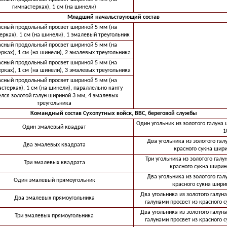
гимнастерках), 1 см (на шинели)
Младший начальствующий состав
асный продольный просвет шириной 5 мм (на
ерках), 1 см (на шинели), 1 эмалевый треугольник
асный продольный просвет шириной 5 мм (на
рках), 1 см (на шинели), 2 эмалевых треугольника
асный продольный просвет шириной 5 мм (на
рках), 1 см (на шинели), 3 эмалевых треугольника
асный продольный просвет шириной 5 мм (на
стерках), 1 см (на шинели), параллельно канту
лся золотой галун шириной 3 мм, 4 эмалевых
треугольника
Командный состав Сухопутных войск, ВВС, береговой службы
Один угольник из золотого галуна 
Один эмалевый квадрат
1
Два угольника из золотого га
Два эмалевых квадрата
красного сукна шири
Три угольника из золотого гал
Три эмалевых квадрата
красного сукна ширин
Два угольника из золотого га
Один эмалевый прямоугольник
красного сукна шири
Два угольника из золотого галун
Два эмалевых прямоугольника
галунами просвет из красного 
Два угольника из золотого галун
Три эмалевых прямоугольника
галунами просвет из красного 