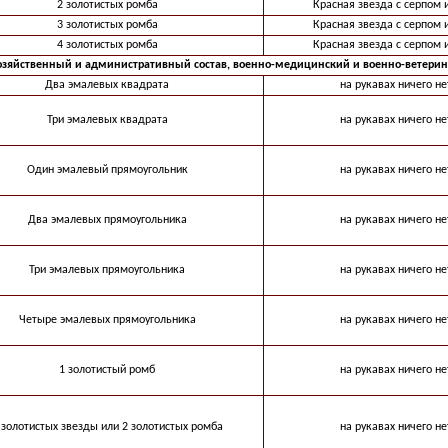
2 золотистых ромба
Красная звезда с серпом 
3 золотистых ромба
Красная звезда с серпом 
4 золотистых ромба
Красная звезда с серпом 
озяйственный и административный состав, военно-медицинский и военно-ветерин
Два эмалевых квадрата
на рукавах ничего не
Три эмалевых квадрата
на рукавах ничего не
Один эмалевый прямоугольник
на рукавах ничего не
Два эмалевых прямоугольника
на рукавах ничего не
Три эмалевых прямоугольника
на рукавах ничего не
Четыре эмалевых прямоугольника
на рукавах ничего не
1 золотистый ромб
на рукавах ничего не
 золотистых звезды или 2 золотистых ромба
на рукавах ничего не