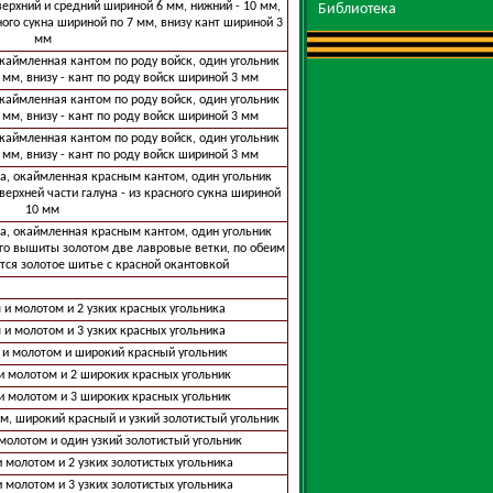
 верхний и средний шириной 6 мм, нижний - 10 мм,
Библиотека
ого сукна шириной по 7 мм, внизу кант шириной 3
мм
каймленная кантом по роду войск, один угольник
 мм, внизу - кант по роду войск шириной 3 мм
каймленная кантом по роду войск, один угольник
 мм, внизу - кант по роду войск шириной 3 мм
каймленная кантом по роду войск, один угольник
 мм, внизу - кант по роду войск шириной 3 мм
а, окаймленная красным кантом, один угольник
верхней части галуна - из красного сукна шириной
10 мм
а, окаймленная красным кантом, один угольник
ого вышиты золотом две лавровые ветки, по обеим
тся золотое шитье с красной окантовкой
 и молотом и 2 узких красных угольника
 и молотом и 3 узких красных угольника
 и молотом и широкий красный угольник
и молотом и 2 широких красных угольник
и молотом и 3 широких красных угольник
м, широкий красный и узкий золотистый угольник
 молотом и один узкий золотистый угольник
и молотом и 2 узких золотистых угольника
и молотом и 3 узких золотистых угольника