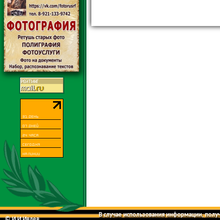
В случае использования информации, получе
© И.И.Ивлев