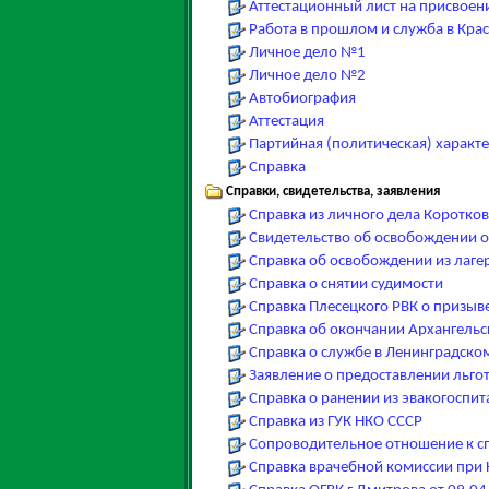
Аттестационный лист на присвоен
Работа в прошлом и служба в Кра
Личное дело №1
Личное дело №2
Автобиография
Аттестация
Партийная (политическая) характ
Справка
Справки, свидетельства, заявления
Справка из личного дела Коротко
Свидетельство об освобождении о
Справка об освобождении из лаге
Справка о снятии судимости
Справка Плесецкого РВК о призыв
Справка об окончании Архангель
Справка о службе в Ленинградск
Заявление о предоставлении льгот
Справка о ранении из эвакогоспи
Справка из ГУК НКО СССР
Сопроводительное отношение к сп
Справка врачебной комиссии при 