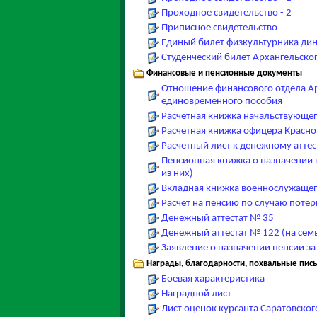
Проходное свидетельство - 2
Приписное свидетельство
Единый билет физкультурника ди
Студенческий билет Архангельског
Финансовые и пенсионные документы
Отношение финансового отдела Ар
единовременного пособия
Расчетная книжка начальствующего
Расчетная книжка офицера Красно
Расчетный лист к денежному аттес
Пенсионная книжка о назначении п
из них)
Вкладная книжка военнослужаще
Расчет на пенсию по случаю поте
Денежный аттестат № 35
Денежный аттестат № 122 (на сем
Заявление о назначении пенсии з
Награды, благодарности, похвальные пись
Боевая характеристика
Наградной лист
Лист оценок курсанта Саратовско