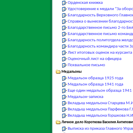
Орденская книжка
Удостоверение к медали "За обор
Благодарность Верховного Главно
Справка о вынесении благодарност
Благодарственное письмо 2-го Бе
Благодарственное письмо команди
Благодарность политотдела желдо
Благодарность командира части З
Лист итоговых оценок на курсант
Оценочный лист на офицера
Похвальное письмо
Медальоны
Медальон образца 1925 года
Медальон образца 1941 года
Еще один медальон образца 1941 
Медальон-записка
Вкладыш медальона Старцева М.И
Вкладыш медальона Парфенова Г.
Вкладыш медальона Горшкова Н.И
Личное дело Короткова Василия Антипови
Выписка из приказа Главного Упр