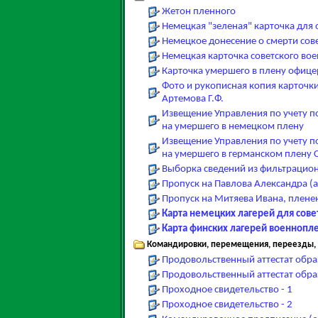
Жетон пленного
Немецкая "зеленая" карточка для
Немецкое донесение о смерти сов
Немецкая карточка советского во
Карточка умершего в плену офице
Фото и рукописная копия карточ
Артемова Г.Ф.
Извещение Управления по учету по
на умершего в немецком плену
Извещение Управления по учету по
на умершего в германском плену 
Выборка сведений из фильтрацион
Пропуск на Павлова Александра (а
Пропуск на Митяева Ивана, пленен
Карта немецких лагерей для сове
Карта финских лагерей военнопле
Командировки, перемещения, переезды, э
Продовольственный аттестат образ
Продовольственный аттестат образ
Проходное свидетельство - 1
Проходное свидетельство - 2