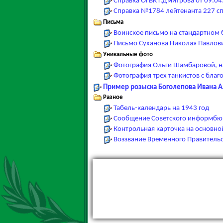
Справка ОГВК г.Дмитрова от 09.04
Справка №1784 лейтенанта 227 сп
Письма
Воинское письмо на стандартном 
Письмо Суханова Николая Павлович
Уникальные фото
Фотография Ольги Шамбаровой, н
Фотография трех танкистов с бла
Пример розыска Боголепова Ивана Ал
Разное
Табель-календарь на 1943 год
Сообщение Советского информбюр
Контрольная карточка на основно
Воззвание Временного Правительс