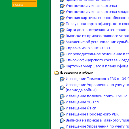
Учетно-послужная карточка
Учетно-послужная карточка младш
Учетная карточка военнообязанног
Послужная карта офицерского сос
Карта диспансеризации генералов
Выписка из приказа главного упр
Заявление об установлении судьб
Справка из ГУК НКО СССР
Сопроводительное отношение к сп
Список офицерского состава 9 от
Карточка умершего в плену офице
Извещения о гибели
Извещение Тюменского ГВК от 09.
Извещение Управления по учету по
(периода войны)
Извещение полевой почты 15332
Извещение 200 сп
Извещение 61 сп
Извещение Приозерного РВК
Выписка из приказа Главного упр
Извещение Управления по учету по