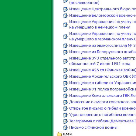
(послевоенное)
Извещение Центрального бюро по 
Извещение Беломорской военно-
Извещение Управления по учету по
на умершего в немецком плену
Извещение Управления по учету по
на умершего в германском плену 
Извещение из эвакогоспиталя № 
Извещение из Белорусского штаба
Извещение 393 отдельного автотр
обязанностей 7 июня 1951 года
Извещение 426 сп (Финская война
Извещение Архангельского ОВК (Ф
Извещение о гибели от Управлени
Извещение 91 полка погранвойск
Извещение Кексгольмского ГВК Ле
Донесение о смерти советского в
Открытое письмо о гибели военно
Удостоверение о погибшем военно
Телеграмма о гибели Дементьева 
Письмо с Финской войны
Плен