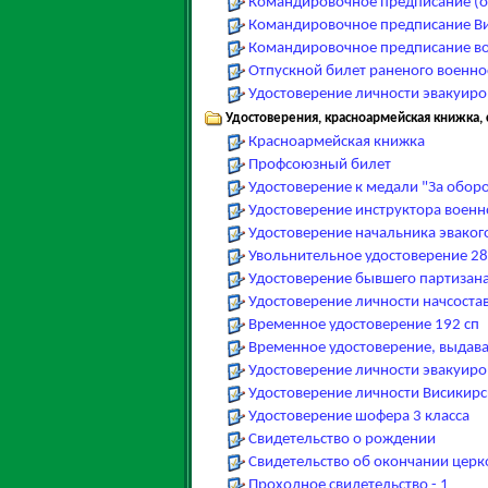
Командировочное предписание (об
Командировочное предписание Вис
Командировочное предписание во
Отпускной билет раненого военно
Удостоверение личности эвакуир
Удостоверения, красноармейская книжка, 
Красноармейская книжка
Профсоюзный билет
Удостоверение к медали "За обор
Удостоверение инструктора военн
Удостоверение начальника эваког
Увольнительное удостоверение 28
Удостоверение бывшего партизан
Удостоверение личности начсоста
Временное удостоверение 192 сп
Временное удостоверение, выдава
Удостоверение личности эвакуир
Удостоверение личности Висикирс
Удостоверение шофера 3 класса
Свидетельство о рождении
Свидетельство об окончании цер
Проходное свидетельство - 1