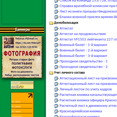
Список на команду 253/726, отпр
Справка врачебной комиссии при 
Лист из книги призыва Няндомско
Бланки военной присяги времен В
Демобилизация
Аттестат
Баннеры
Аттестат на продовольствие
Аттестат №1503 лейтенанта 227 сп
Военный билет - 1-й вариант
Военный билет - 2-й вариант
Военный билет - 3-й вариант
Проходное свидетельство - 1
Проходное свидетельство - 2
Учет личного состава
Аттестационный лист на присвоен
Аттестационный лист на присвоен
Личный листок по учету кадров
Расчетная книжка начальствующего
Расчетная книжка офицера Красно
Расчетный лист к денежному аттес
Красноармейская книжка
Краснофлотская книжка