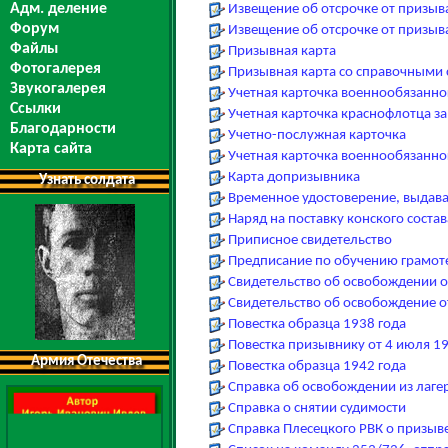
Адм. деление
Извещение об отсрочке от призыв
Форум
Извещение об отсрочке от призыва
Файлы
Призывная карта
Фотогалерея
Призывная карта со справочными
Звукогалерея
Учетная карточка военнообязанно
Ссылки
Учетная карточка краснофлотца за
Благодарности
Учетно-послужная карточка
Карта сайта
Учетная карточка военнообязанног
Карта допризывника
Узнать солдата
Временное удостоверение, выдава
Наряд на поставку конского состав
Приписное свидетельство
Предписание по обучению грамот
Свидетельство об освобождении о
Свидетельство об освобождение о
Повестка образца 1938 года
Повестка призывнику от 4 июля 19
Армия Отечества
Повестка образца 1942 года
Справка об освобождении из лаге
Справка о снятии судимости
Справка Плесецкого РВК о призыв