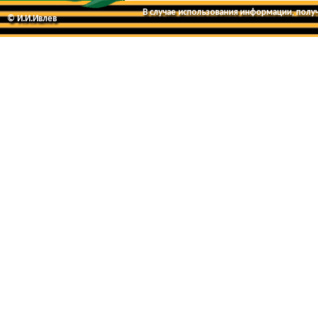
В случае использования информации, получе
© И.И.Ивлев