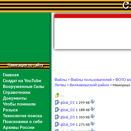
Навигация по сайту
Главная
Файлы
Файлы пользователей
ФОТО во
>
>
Солдат на YouTube
Литвы
Вилкавишский район
>
> Мемориал в
Вооруженные Силы
Справочники
...
Документы
gizai_01
1 299 КБ
Чтобы помнили
Розыск
gizai_02
1 188 КБ
Технология поиска
gizai_03
1 350 КБ
Поисковики о себе
gizai_04
1 275 КБ
Архивы России