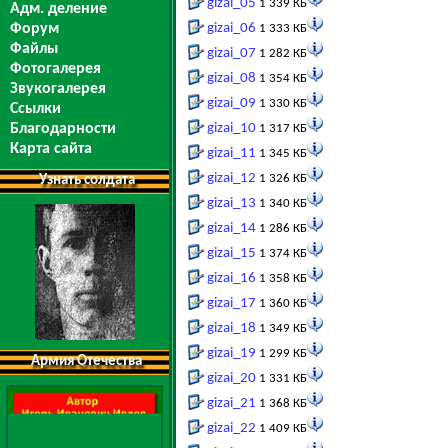
gizai_05
1 339 КБ
Адм. деление
Форум
gizai_06
1 333 КБ
Файлы
gizai_07
1 282 КБ
Фотогалерея
gizai_08
1 354 КБ
Звукогалерея
gizai_09
1 330 КБ
Ссылки
Благодарности
gizai_10
1 317 КБ
Карта сайта
gizai_11
1 345 КБ
gizai_12
1 326 КБ
Узнать солдата
gizai_13
1 340 КБ
gizai_14
1 286 КБ
gizai_15
1 374 КБ
gizai_16
1 358 КБ
gizai_17
1 360 КБ
gizai_18
1 349 КБ
gizai_19
1 299 КБ
Армия Отечества
gizai_20
1 331 КБ
gizai_21
1 368 КБ
gizai_22
1 409 КБ