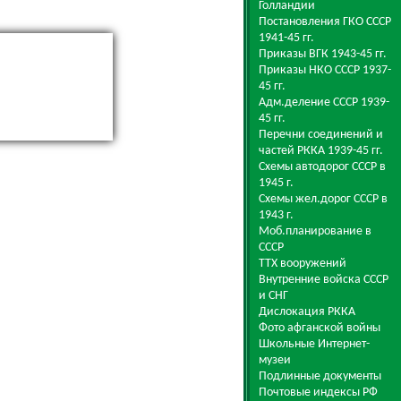
Голландии
Постановления ГКО СССР
1941-45 гг.
Приказы ВГК 1943-45 гг.
Приказы НКО СССР 1937-
45 гг.
Адм.деление СССР 1939-
45 гг.
Перечни соединений и
частей РККА 1939-45 гг.
Схемы автодорог СССР в
1945 г.
Схемы жел.дорог СССР в
1943 г.
Моб.планирование в
СССР
ТТХ вооружений
Внутренние войска СССР
и СНГ
Дислокация РККА
Фото афганской войны
Школьные Интернет-
музеи
Подлинные документы
Почтовые индексы РФ