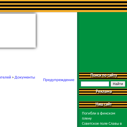
Поиск по сайту
ателей
Документы
>
Предупреждение
Реклама
Наш сайт
Погибли в финском
плену
Советское поле Славы в