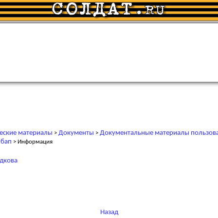
еские материалы
Документы
Документальные материалы пользов
>
>
 бап
> Информация
адкова
Назад