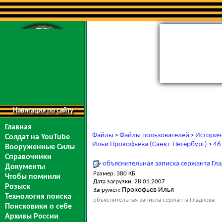
Навигация по сайту
Главная
Файлы
Файлы пользователей
Историч
>
>
Солдат на YouTube
Ильи Прокофьева (Санкт-Петербург)
46
>
Вооруженные Силы
Справочники
объяснительная записка сержанта Гл
Документы
Размер: 380 КБ
Чтобы помнили
Дата загрузки: 28.01.2007
Розыск
Прокофьев Илья
Загружен:
Технология поиска
объяснительная записка сержанта Гладкова
Поисковики о себе
Архивы России