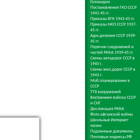
Голландии
Постановления ГКО СССР
1941-45 гг.
Приказы ВГК 1943-45 гг.
Приказы НКО СССР 1937-
45 гг.
Адм.деление СССР 1939-
45 гг.
Перечни соединений и
частей РККА 1939-45 гг.
Схемы автодорог СССР в
1945 г.
Схемы жел.дорог СССР в
1943 г.
Моб.планирование в
СССР
ТТХ вооружений
Внутренние войска СССР
и СНГ
Дислокация РККА
Фото афганской войны
Школьные Интернет-
музеи
Подлинные документы
Почтовые индексы РФ