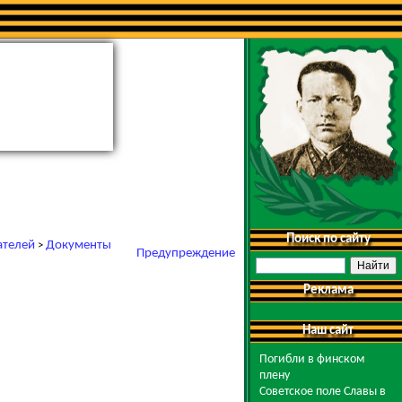
Поиск по сайту
ателей
Документы
>
Предупреждение
Реклама
Наш сайт
Погибли в финском
плену
Советское поле Славы в