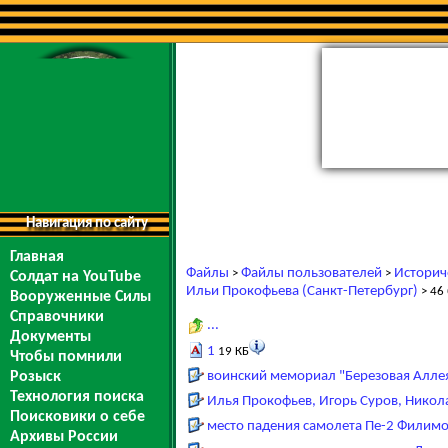
Навигация по сайту
Главная
Файлы
Файлы пользователей
Историч
>
>
Солдат на YouTube
Ильи Прокофьева (Санкт-Петербург)
> 46
Вооруженные Силы
Справочники
...
Документы
1
19 КБ
Чтобы помнили
Розыск
воинский мемориал "Березовая Аллея
Технология поиска
Илья Прокофьев, Игорь Суров, Нико
Поисковики о себе
место падения самолета Пе-2 Филимо
Архивы России