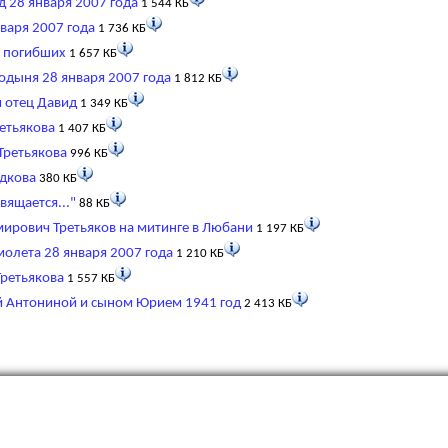
д 28 января 2007 года
1 544 КБ
нваря 2007 года
1 736 КБ
м погибших
1 657 КБ
одыня 28 января 2007 года
1 812 КБ
 отец Давид
1 349 КБ
етьякова
1 407 КБ
Третьякова
996 КБ
адкова
380 КБ
вящается..."
88 КБ
ирович Третьяков на митинге в Любани
1 197 КБ
молета 28 января 2007 года
1 210 КБ
Третьякова
1 557 КБ
й Антониной и сыном Юрием 1941 год
2 413 КБ