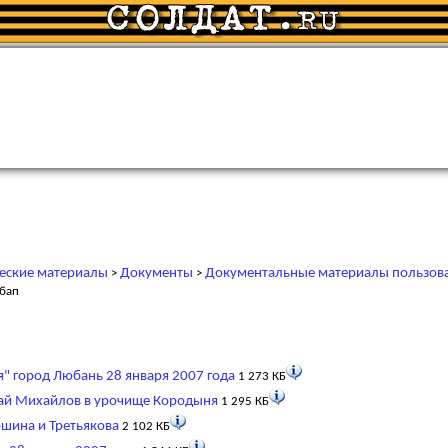
еские материалы
Документы
Документальные материалы пользов
>
>
 бап
" город Любань 28 января 2007 года
1 273 КБ
лай Михайлов в урочище Кородыня
1 295 КБ
шина и Третьякова
2 102 КБ