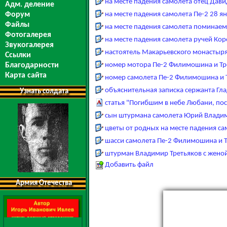
на месте падения самолета отец Дави
Адм. деление
Форум
на месте падения самолета Пе-2 28 я
Файлы
на месте падения самолета поминае
Фотогалерея
на месте падения самолета ручей Кор
Звукогалерея
настоятель Макарьевского монастыря
Ссылки
Благодарности
номер мотора Пе-2 Филимошина и Тр
Карта сайта
номер самолета Пе-2 Филимошина и 
объяснительная записка сержанта Гл
Узнать солдата
статья "Погибшим в небе Любани, пос
сын штурмана самолета Юрий Владим
цветы от родных на месте падения са
шасси самолета Пе-2 Филимошина и 
штурман Владимир Третьяков с жено
Добавить файл
Армия Отечества