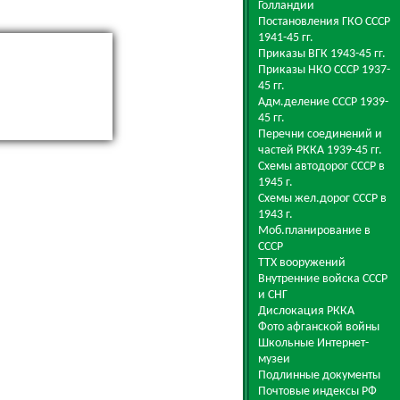
Голландии
Постановления ГКО СССР
1941-45 гг.
Приказы ВГК 1943-45 гг.
Приказы НКО СССР 1937-
45 гг.
Адм.деление СССР 1939-
45 гг.
Перечни соединений и
частей РККА 1939-45 гг.
Схемы автодорог СССР в
1945 г.
Схемы жел.дорог СССР в
1943 г.
Моб.планирование в
СССР
ТТХ вооружений
Внутренние войска СССР
и СНГ
Дислокация РККА
Фото афганской войны
Школьные Интернет-
музеи
Подлинные документы
Почтовые индексы РФ