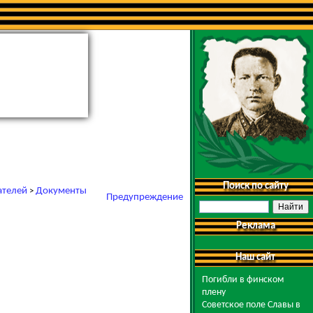
Поиск по сайту
ателей
Документы
>
Предупреждение
Реклама
Наш сайт
Погибли в финском
плену
Советское поле Славы в