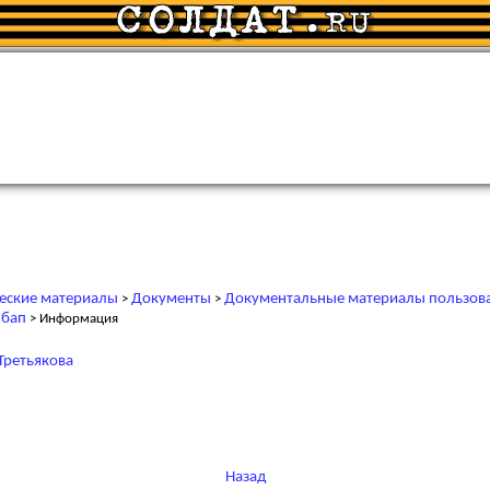
еские материалы
Документы
Документальные материалы пользов
>
>
 бап
> Информация
Третьякова
Назад