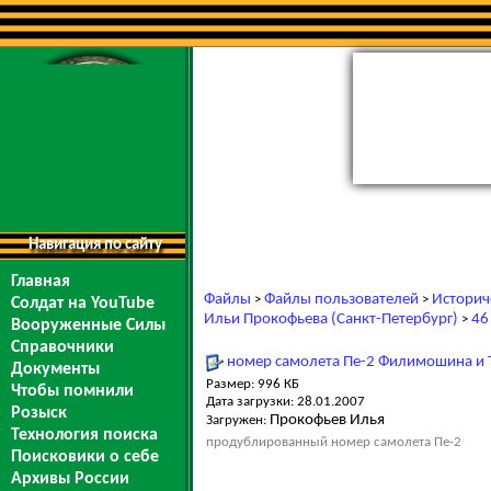
Навигация по сайту
Главная
Файлы
Файлы пользователей
Историч
>
>
Солдат на YouTube
Ильи Прокофьева (Санкт-Петербург)
46
>
Вооруженные Силы
Справочники
номер самолета Пе-2 Филимошина и 
Документы
Размер: 996 КБ
Чтобы помнили
Дата загрузки: 28.01.2007
Розыск
Прокофьев Илья
Загружен:
Технология поиска
продублированный номер самолета Пе-2
Поисковики о себе
Архивы России