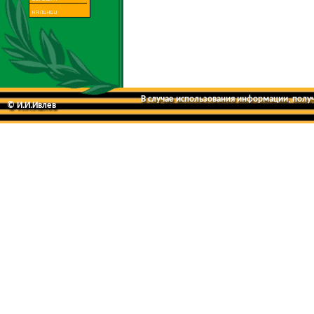
В случае использования информации, получе
© И.И.Ивлев