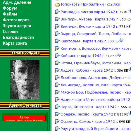
Адм. деление
Топокарты Прибалтики - ссылки
Форум
Раскладка листов карты 1942 г.
79 КБ
Файлы
Виипури, Антреа - карта 1942 г.
863 КБ
Фотогалерея
Звукогалерея
Виипури, Вуокси - карта 1942 г.
773 КБ
Ссылки
Вырица, Сиверский, Тосно, Любань - к
Благодарности
Кексгольм - карта 1942 г.
300 КБ
Карта сайта
Кингисепп, Волосово, Веймарн - карта
Узнать солдата
Койвисто - карта 1942 г.
519 КБ
Котлы, Ораниенбаум, Гостилицы - карт
Ладога, Кобона - карта 1942 г.
356 КБ
Лемболовово, Агалатово, Дибуны - ка
Ленинград, Колпино, Мга - карта 1942
Мясной Бор, Подберезье, Тесово - кар
Назия - карта Мгинского района 1942 
Армия Отечества
Нарва, Кингисепп - карта 1942 г.
666 К
Оредеж, Тесово - карта 1942 г.
813 КБ
Осьмино, Самро - карта 1942 г.
595 КБ
Рауту и западный берег Ладоги - карта