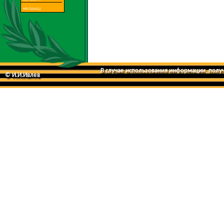
В случае использования информации, получе
© И.И.Ивлев