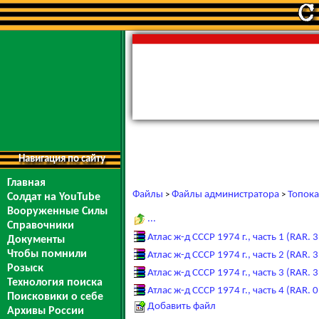
Навигация по сайту
Главная
Файлы
Файлы администратора
Топока
>
>
Солдат на YouTube
Вооруженные Силы
...
Справочники
Атлас ж-д СССР 1974 г., часть 1 (RAR. 
Документы
Чтобы помнили
Атлас ж-д СССР 1974 г., часть 2 (RAR. 
Розыск
Атлас ж-д СССР 1974 г., часть 3 (RAR. 
Технология поиска
Атлас ж-д СССР 1974 г., часть 4 (RAR. 
Поисковики о себе
Добавить файл
Архивы России