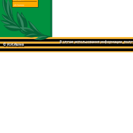
В случае использования информации, получе
© И.И.Ивлев