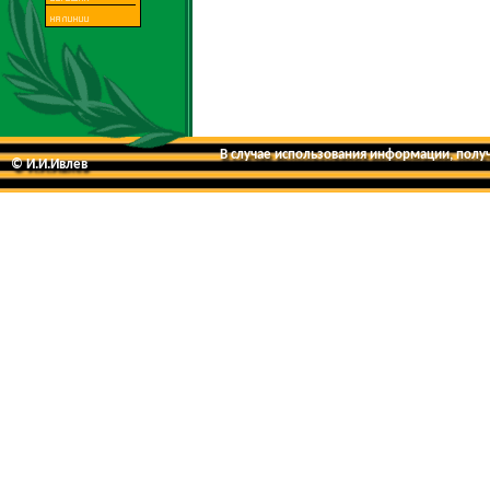
В случае использования информации, получе
© И.И.Ивлев