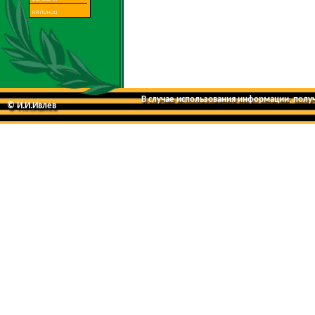
В случае использования информации, получе
© И.И.Ивлев