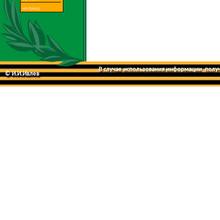
В случае использования информации, получе
© И.И.Ивлев