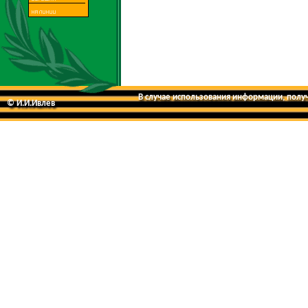
В случае использования информации, получе
© И.И.Ивлев