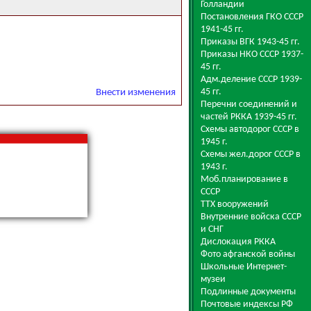
Голландии
Постановления ГКО СССР
1941-45 гг.
Приказы ВГК 1943-45 гг.
Приказы НКО СССР 1937-
45 гг.
Адм.деление СССР 1939-
45 гг.
Внести изменения
Перечни соединений и
частей РККА 1939-45 гг.
Схемы автодорог СССР в
1945 г.
Схемы жел.дорог СССР в
1943 г.
Моб.планирование в
СССР
ТТХ вооружений
Внутренние войска СССР
и СНГ
Дислокация РККА
Фото афганской войны
Школьные Интернет-
музеи
Подлинные документы
Почтовые индексы РФ