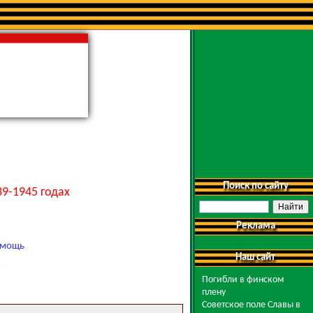
Поиск по сайту
9-1945 годах
Реклама
мощь
Наш сайт
Погибли в финском
плену
Советское поле Славы в