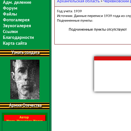
Архангельская область
Черевковский 
>
Адм. деление
Форум
Год учета: 1939
Файлы
Источник: Данные переписи 1939 года из сп
Фотогалерея
Подчиненные пункты:
Звукогалерея
Подчиненные пункты отсутствуют
Ссылки
Благодарности
Карта сайта
Узнать солдата
Армия Отечества