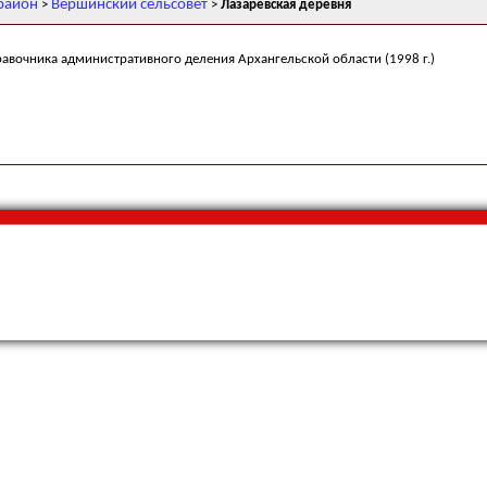
район
Вершинский сельсовет
>
>
Лазаревская деревня
равочника административного деления Архангельской области (1998 г.)