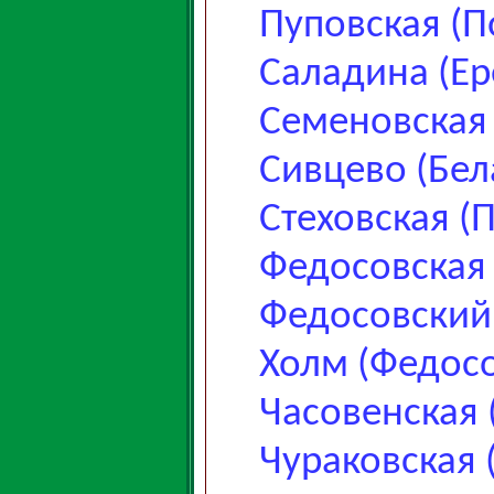
Пуповская (П
Саладина (Ер
Семеновская
Сивцево (Бел
Стеховская (
Федосовская 
Федосовский
Холм (Федосо
Часовенская 
Чураковская 