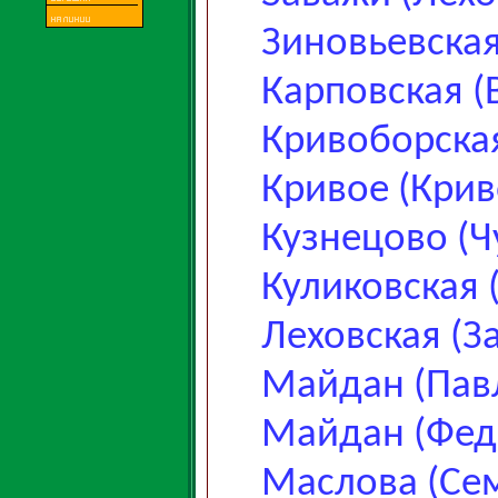
Зиновьевска
Карповская (
Кривоборская
Кривое (Крив
Кузнецово (Ч
Куликовская 
Леховская (З
Майдан (Пав
Майдан (Фед
Маслова (Се