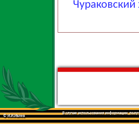
Чураковский 
В случае использования информации, получе
© И.И.Ивлев