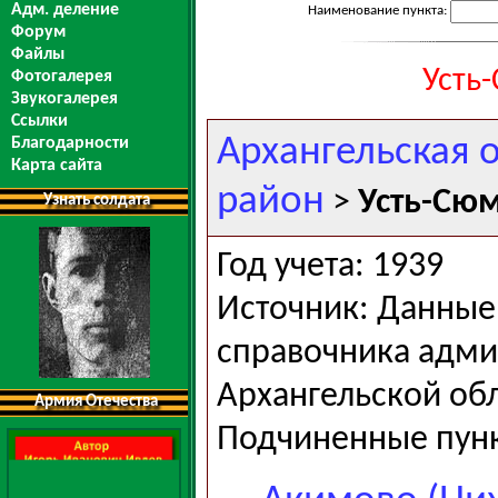
Адм. деление
Наименование пункта:
Форум
Файлы
Усть
Фотогалерея
Звукогалерея
Ссылки
Архангельская 
Благодарности
Карта сайта
район
>
Усть-Сюм
Узнать солдата
Год учета: 1939
Источник: Данные 
справочника адми
Архангельской обла
Армия Отечества
Подчиненные пун