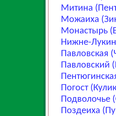
Митина (Пен
Можаиха (Зи
Монастырь (
Нижне-Лукин
Павловская (
Павловский 
Пентюгинска
Погост (Кули
Подволочье (
Поздеиха (Пу