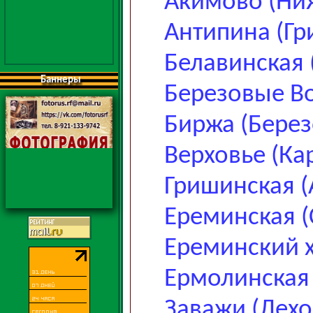
Акимово (Ни
Антипина (Гр
Белавинская 
Баннеры
Березовые Во
Биржа (Берез
Верховье (Ка
Гришинская (
Ереминская (
Ереминский 
Ермолинская
Заважи (Лехо