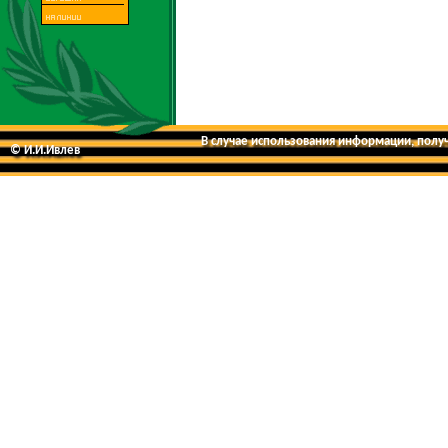
В случае использования информации, получе
© И.И.Ивлев