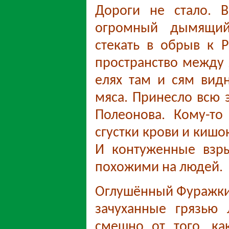
Дороги не стало. В
огромный дымящийс
стекать в обрыв к 
пространство между 
елях там и сям видн
мяса. Принесло всю 
Полеонова. Кому-то
сгустки крови и кишо
И контуженные взр
похожими на людей.
Оглушённый Фуражкин
зачуханные грязью 
смешно от того, ка