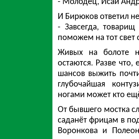
- Молодец, Исай Андре
И Бирюков ответил не
- Завсегда, товарищ
поможем на тот свет 
Живых на болоте н
остаются. Разве что,
шансов выжить почти
глубочайшая конту
ногами может кто ещё
От бывшего мостка сл
саданёт фрицам в под
Воронкова и Полеон