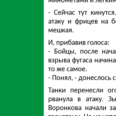
миномётами и лёгки
- Сейчас тут кинутс
атаку и фрицев на б
мешкая.
И, прибавив голоса:
- Бойцы, после нача
взрыва фугаса начина
то же самое.
- Понял, - донеслось 
Танки перенесли ог
рванула в атаку. З
Воронкова начали з