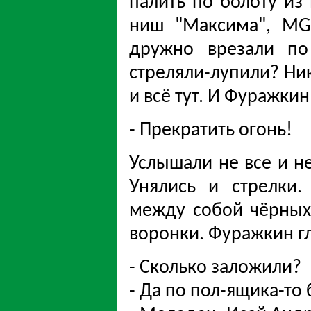
палить по болоту из 
ниш "Максима", MG
дружно врезали по
стреляли-лупили? Ник
и всё тут. И Фуражки
- Прекратить огонь!
Услышали не все и не
Унялись и стрелки.
между собой чёрных 
воронки. Фуражкин г
- Сколько заложили?
- Да по пол-ящика-то