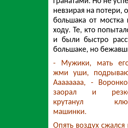
гранатами. Но не усп
невзирая на потери, 
большака от мостка к
ходу. Те, кто попыта
и были быстро расс
большаке, но бежавш
- Мужики, мать его
жми уши, подрываю
Аааааааа, - Воронко
заорал и резк
крутанул клю
машинки.
Опять воздух сжался 