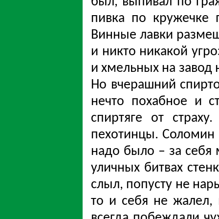
был, выпивал по гра
пивка по кружечке 
Винные лавки размеща
и никто никакой угр
и хмельных на завод н
Но вчерашний спирто
нечто похабное и с
спиртяге от страху
пехотинцы. Соломин н
надо было – за себя 
уличных битвах стенк
слыл, попусту не нар
то и себя не жалел,
всегда побеждали чуж