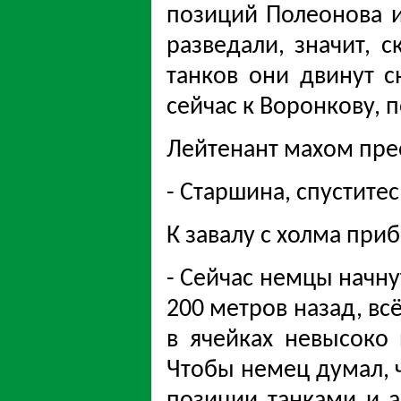
позиций Полеонова и
разведали, значит, 
танков они двинут с
сейчас к Воронкову, 
Лейтенант махом пре
- Старшина, спуститес
К завалу с холма при
- Сейчас немцы начну
200 метров назад, вс
в ячейках невысоко 
Чтобы немец думал, 
позиции танками и а