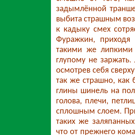
задымлённой траншее
выбита страшным воз
к кадыку смех сотря
Фуражкин, приходя 
такими же липкими 
глупому не заржать.
осмотрев себя сверху
так же страшно, как
глины шинель на пол
голова, плечи, петли
сплошным слоем. При
таких же заляпанных
что от прежнего кома