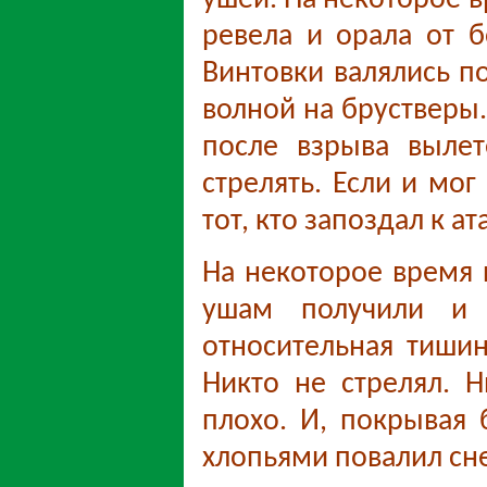
ревела и орала от б
Винтовки валялись п
волной на брустверы
после взрыва выле
стрелять. Если и мог
тот, кто запоздал к а
На некоторое время п
ушам получили и 
относительная тиши
Никто не стрелял. 
плохо. И, покрывая
хлопьями повалил сне