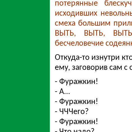
потерянные блеску
исходивших невольны
смеха большим прили
ВЫТЬ, ВЫТЬ, ВЫТЬ
бесчеловечие содеянн
Откуда-то изнутри кто
ему, заговорив сам с 
- Фуражкин!
- А...
- Фуражкин!
- ЧЧЧего?
- Фуражкин!
- Что надо?