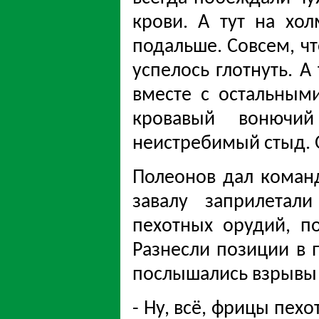
крови. А тут на хол
подальше. Совсем, чт
успелось глотнуть. А
вместе с остальными
кровавый вонючи
неистребимый стыд. О
Полеонов дал команд
завалу заприлетал
пехотных орудий, п
Разнесли позиции в п
послышались взрывы
- Ну, всё, фрицы пехо