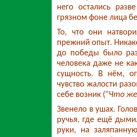
него остались разв
грязном фоне лица бе
То, что они натвор
прежний опыт. Никак
до победы было раз
человека даже не ка
сущность. В нём, о
чувство жалости разо
себе возник ("
Что же
Звенело в ушах. Голо
ручья, где ещё дыми
руки, на заляпанну