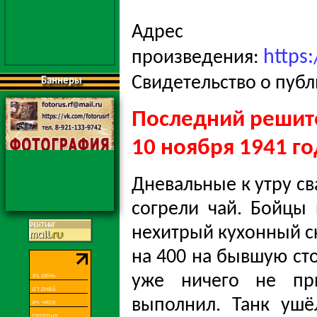
Адрес
https
произведения:
Свидетельство о пуб
Баннеры
Последний решите
10 ноября 1941 го
Дневальные к утру св
согрели чай. Бойцы 
нехитрый кухонный ск
на 400 на бывшую сто
уже ничего не при
выполнил. Танк ушё