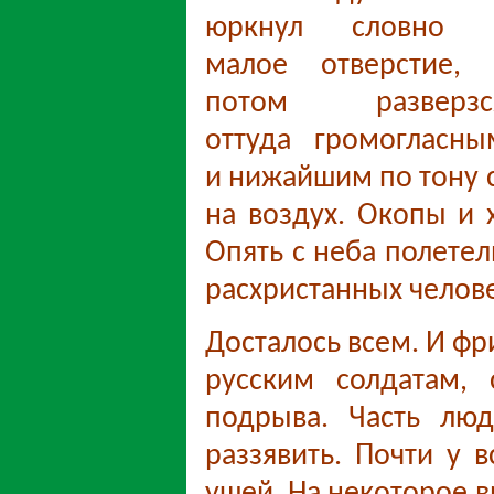
юркнул словно 
малое отверстие, 
потом разверзс
оттуда громогласны
и нижайшим по тону 
на воздух. Окопы и 
Опять с неба полетел
расхристанных челове
Досталось всем. И фри
русским солдатам,
подрыва. Часть лю
раззявить. Почти у в
ушей. На некоторое в